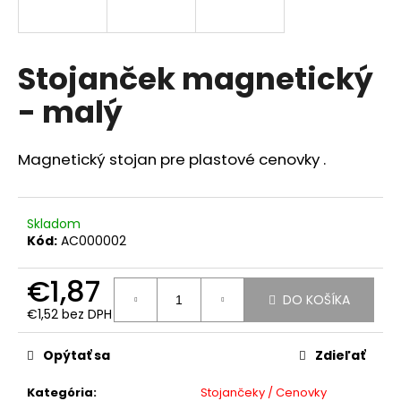
á
j
s
Stojanček magnetický
ť
- malý
?
Magnetický stojan pre plastové cenovky .
HĽADAŤ
Skladom
Kód:
AC000002
€1,87
O
DO KOŠÍKA
d
€1,52 bez DPH
p
Jednotková
o
cena:
Opýtať sa
Zdieľať
r
ú
Kategória
:
Stojančeky / Cenovky