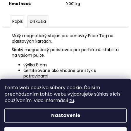
č
Hmotnosť
:
0.001 kg
a
m
e
Popis
Diskusia
Malý magnetický stojan pre cenovky Price Tag na
plastových kartách.
Široký magnetický podstavec pre perfektnú stabilitu
na vašom pulte.
výška 8 cm
certifikované ako vhodné pre styk s
potravinami
Tento web používa súbory cookie. Ďalším
Z
prechádzaním tohto webu vyjadrujete súhlas s ich
á
používaním. Viac informácií
tu
.
fottka
p
ä
Nastavenie
Vytvoril Shoptet
t
i
Copyright 2026
EVOLIS Potlač kariet
. Všetky práva