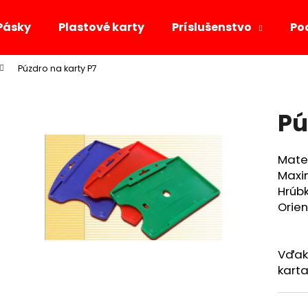
Pásky
Plastové karty
Príslušenstvo
Po
Púzdro na karty P7
Čo potrebujete nájsť?
Pú
HĽADAŤ
Mater
Maxi
Odporúčame
Hrúb
Orien
Vďaka
karta