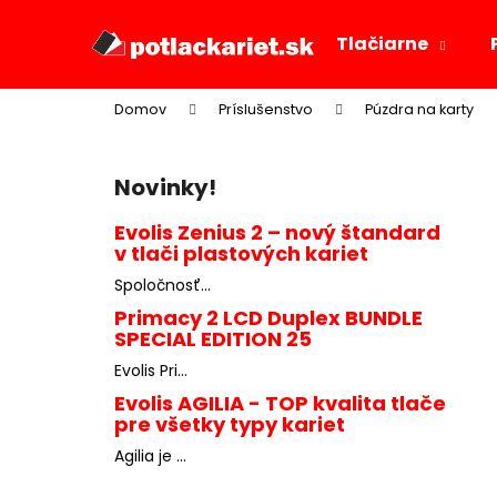
K
Prejsť
na
o
Tlačiarne
obsah
Späť
Späť
š
do
do
í
Domov
Príslušenstvo
Púzdra na karty
k
obchodu
obchodu
B
o
Novinky!
č
n
Evolis Zenius 2 – nový štandard
v tlači plastových kariet
ý
p
Spoločnosť...
a
Primacy 2 LCD Duplex BUNDLE
SPECIAL EDITION 25
n
e
Evolis Pri...
l
Evolis AGILIA - TOP kvalita tlače
pre všetky typy kariet
Agilia je ...