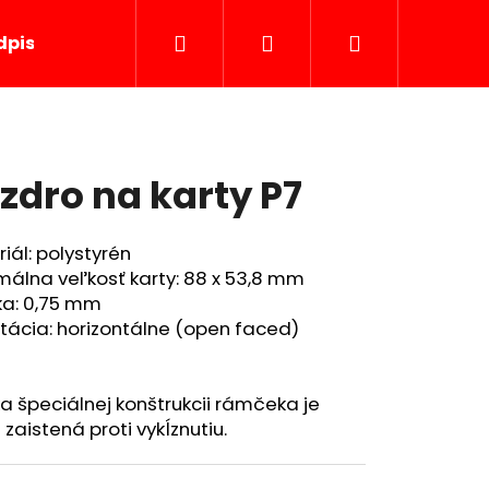
Hľadať
Prihlásenie
Nákupný
dpisové podložky
Servis
košík
zdro na karty P7
iál: polystyrén
málna veľkosť karty: 88 x 53,8 mm
ka: 0,75 mm
tácia: horizontálne (open faced)
 špeciálnej konštrukcii rámčeka je
 zaistená proti vykĺznutiu.