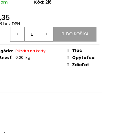
adom
Kód:
216
,35
8 bez DPH
otková
DO KOŠÍKA
:
Tlač
gória
:
Púzdra na karty
tnosť
:
0.001 kg
Opýtať sa
Zdieľať