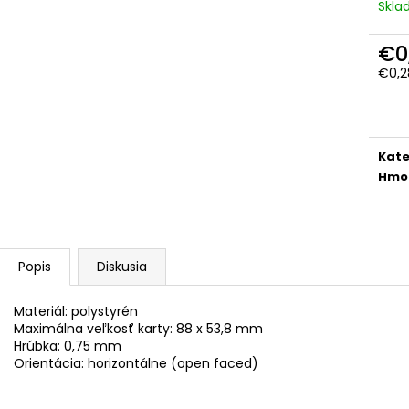
Skl
€0
€0,2
Jedn
cena
Kate
Hmo
Popis
Diskusia
Materiál: polystyrén
Maximálna veľkosť karty: 88 x 53,8 mm
Hrúbka: 0,75 mm
Orientácia: horizontálne (open faced)