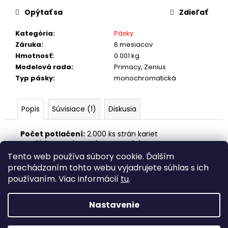
č
a
Opýtať sa
Zdieľať
m
e
Kategória
:
Pásky
Záruka
:
6 mesiacov
Hmotnosť
:
0.001 kg
Modelová rada
:
Primacy, Zenius
Typ pásky
:
monochromatická
Popis
Súvisiace (1)
Diskusia
Počet potlačení:
2.000 ks strán kariet
Použitie:
Zenius
, Primacy, Edikio Flex
Tento web používa súbory cookie. Ďalším
Z
prechádzaním tohto webu vyjadrujete súhlas s ich
á
používaním. Viac informácií
tu
.
fottka
p
ä
Nastavenie
Vytvoril Shoptet
t
Copyright 2026
EVOLIS Potlač kariet
. Všetky práva