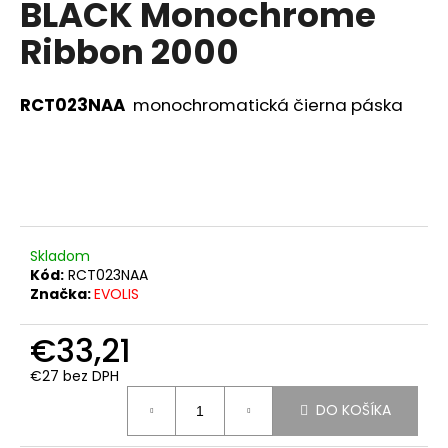
BLACK Monochrome
á
Ribbon 2000
j
s
ť
RCT023NAA
monochromatická čierna páska
?
HĽADAŤ
Skladom
Kód:
RCT023NAA
Značka:
EVOLIS
O
d
€33,21
p
€27 bez DPH
o
Jednotková
r
DO KOŠÍKA
cena:
ú