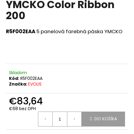
YMCKO Color Ribbon
á
200
j
s
ť
R5F002EAA
5 panelová farebná páska YMCKO
?
HĽADAŤ
Skladom
Kód:
R5F002EAA
Značka:
EVOLIS
O
€83,64
d
p
€68 bez DPH
Jednotková
o
DO KOŠÍKA
cena:
r
ú