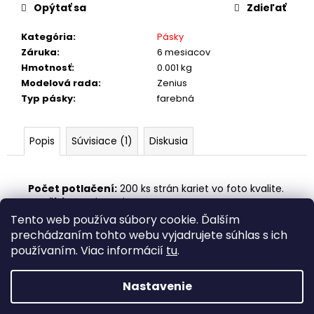
č
Opýtať sa
Zdieľať
a
m
Kategória
:
Pásky
e
Záruka
:
6 mesiacov
Hmotnosť
:
0.001 kg
Modelová rada
:
Zenius
Typ pásky
:
farebná
Popis
Súvisiace (1)
Diskusia
Počet potlačení:
200 ks strán kariet vo foto kvalite.
Použitie:
Zenius, Primacy
Tento web používa súbory cookie. Ďalším
Z
prechádzaním tohto webu vyjadrujete súhlas s ich
á
používaním. Viac informácií
tu
.
fottka
p
ä
Nastavenie
Vytvoril Shoptet
t