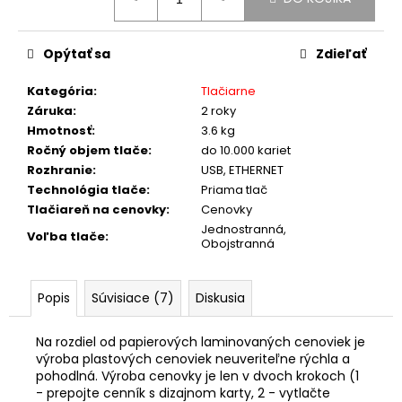
č
cena:
a
m
Opýtať sa
Zdieľať
e
Kategória
:
Tlačiarne
Záruka
:
2 roky
Hmotnosť
:
3.6 kg
Ročný objem tlače
:
do 10.000 kariet
Rozhranie
:
USB, ETHERNET
Technológia tlače
:
Priama tlač
Tlačiareň na cenovky
:
Cenovky
Jednostranná,
Voľba tlače
:
Obojstranná
Popis
Súvisiace (7)
Diskusia
Na rozdiel od papierových laminovaných cenoviek je
výroba plastových cenoviek neuveriteľne rýchla a
pohodlná. Výroba cenovky je len v dvoch krokoch (1
- prepojte cenník s dizajnom karty, 2 - vytlačte