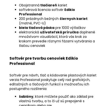
Obojstranná
tlačiareň
kariet
softvérová licencia softvér
Edikio
Professional
200 prázdnych bežných
čiernych kariet
(matné, PVC-U)
biela tlačová páska
pre 1000 výtlačkov
elektronická
užívateľská príručka
doplnené
množstvom vizualizácií, ktorá vás krok za
krokom prevedie rôznymi fázami vytvárania a
tlačou cenoviek
Softvér pre tvorbu cenoviek Edikio
Professional
Softvér pre návrh, tlač a kódovanie plastových kariet
verzia Professional poskytuje celý rad grafických,
editačných a tlačových funkcií s možnosťou ich
postupného rozšírenia:
šablóny
, ktoré môžete použiť ako základ pre
vlastnú tvorbu, a to či už sú prepojené s
cenníkom alebo nie