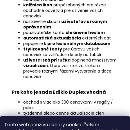
knižnica ikon
prispôsobených pre rôzne
obchodné odvetvia pre oživenie vašich
cenoviek
nastavenie skupín
užívateľov s rôznym
oprávnením
používateľské kontá
chránené heslom
automatická aktualizácia
externých dát
pripojenie k
profesionálnym databázam
štylizované fonty
pre úpravu vašich
cenoviek sa vzhľadom kriedy na tabuli
užívateľská príručka
doplnená množstvom
vizualizácií
, ktorá vás krok za krokom
prevedie rôznymi fázami vytváranie a tlače
cenoviek
Pre koho je sada Edikio Duplex vhodná
obchod s viac ako 300 cenovkami v regály /
polici
týždenné alebo denné aktualizácie cien
Tento web používa súbory cookie. Ďalším
Z