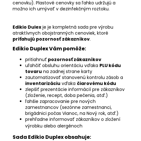
cenovku). Plastové cenovky sa ľahko udržujú a
možno ich umývať v dezinfekčným roztoku.
Edikio Dulex
je je kompletná sada pre výrobu
atraktívnych obojstranných cenoviek, ktoré
priťahujú pozornosť
zákazníkov
.
Edikio Duplex Vám pomôže:
pritiahnuť
pozornosť zákazníkov
uľahčiť obsluhu orientáciu vďaka
PLU kódu
tovaru
na zadnej strane karty
zautomatizovať stanovenú kontrolu zásob a
inventarizáciu
vďaka
čiarovému kódu
zlepšiť prezentácie informácií pre zákazníkov
(zloženie, recept, doba pečenia, atď.)
ľahšie zapracovanie pre nových
zamestnancov (sezónne zamestnanci,
brigádnici počas Vianoc, na Nový rok, atď.)
prehľadne informovať zákazníkov o zložení
výrobku alebo alergénoch
Sada Edikio Duplex obsahuje: