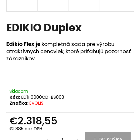
á
j
s
EDIKIO Duplex
ť
?
Edikio Flex je
kompletná sada pre výrobu
atraktívnych cenoviek, ktoré priťahujú pozornosť
zákazníkov.
HĽADAŤ
Skladom
Kód:
ED1H0000CD-BS003
O
Značka:
EVOLIS
d
p
€2.318,55
o
r
€1.885 bez DPH
ú
Jednotková
DO KOŠÍKA